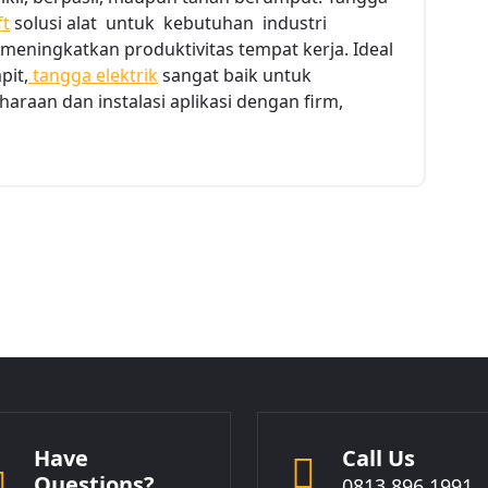
ft
solusi alat untuk kebutuhan industri
meningkatkan produktivitas tempat kerja. Ideal
pit,
tangga elektrik
sangat baik untuk
araan dan instalasi aplikasi dengan firm,
Have
Call Us
Questions?
0813 896 1991