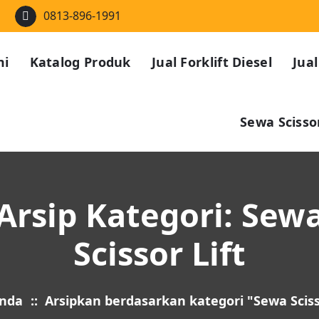
m
0813-896-1991
mi
Katalog Produk
Jual Forklift Diesel
Jual
Sewa Scissor
Arsip Kategori: Sew
Scissor Lift
nda
::
Arsipkan berdasarkan kategori "Sewa Sciss