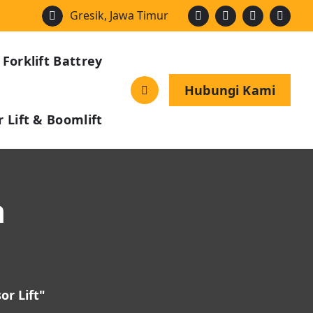
Gresik, Jawa Timur
 Forklift Battrey
Hubungi Kami
 Lift & Boomlift
a
or Lift"