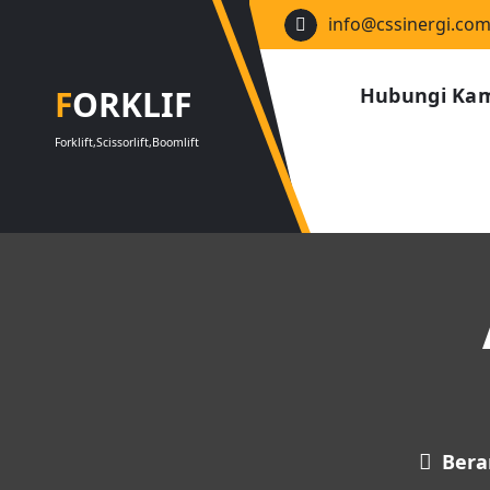
Lewati
info@cssinergi.co
ke
konten
FORKLIF
Hubungi Ka
Forklift,Scissorlift,Boomlift
Bera