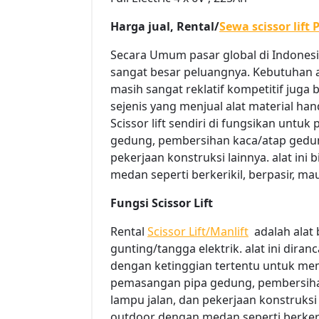
Harga jual, Rental/
Sewa scissor lift
Secara Umum pasar global di Indonesia
sangat besar peluangnya. Kebutuhan aka
masih sangat reklatif kompetitif jug
sejenis yang menjual alat material han
Scissor lift sendiri di fungsikan untu
gedung, pembersihan kaca/atap gedung,
pekerjaan konstruksi lainnya. alat in
medan seperti berkerikil, berpasir, 
Fungsi Scissor Lift
Rental
Scissor Lift/Manlift
adalah alat 
gunting/tangga elektrik. alat ini dira
dengan ketinggian tertentu untuk mem
pemasangan pipa gedung, pembersihan 
lampu jalan, dan pekerjaan konstruksi
outdoor dengan medan seperti berkeri