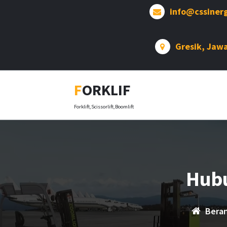
info@cssiner
Gresik, Jaw
FORKLIF
Forklift,Scissorlift,Boomlift
Hub
Bera