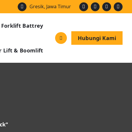
Gresik, Jawa Timur
 Forklift Battrey
Hubungi Kami
 Lift & Boomlift
uck"