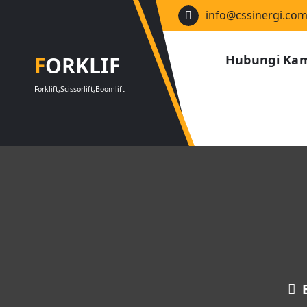
Lewati
info@cssinergi.co
ke
konten
FORKLIF
Hubungi Ka
Forklift,Scissorlift,Boomlift