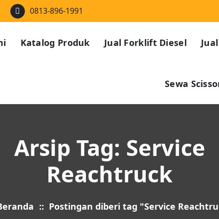
m
0813-896-1991
mi
Katalog Produk
Jual Forklift Diesel
Jual
Sewa Scissor
Arsip Tag: Service
Reachtruck
Beranda
::
Postingan diberi tag "Service Reachtr